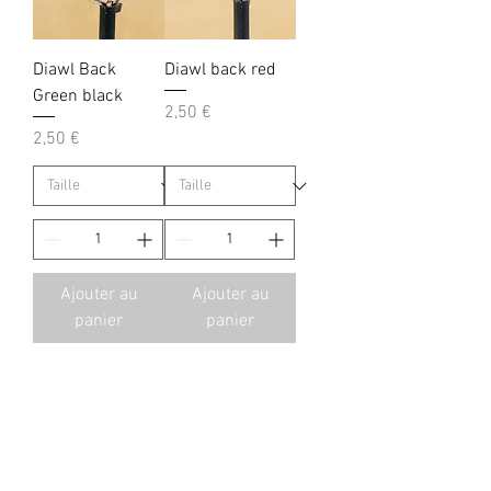
Diawl Back
Diawl back red
Green black
Prix
2,50 €
Prix
2,50 €
Ajouter au
Ajouter au
panier
panier
Sèches Lac et
Reservoir