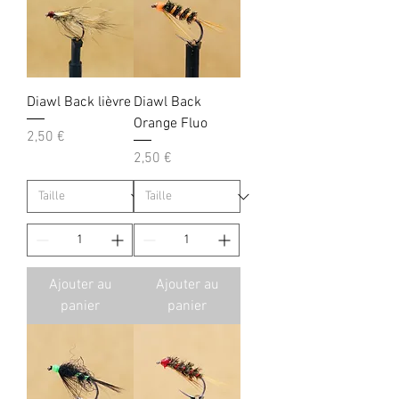
Diawl Back lièvre
Diawl Back
Orange Fluo
Prix
2,50 €
Prix
2,50 €
Ajouter au
Ajouter au
panier
panier