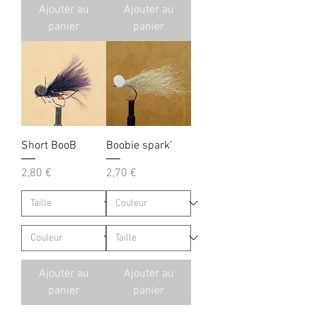
Ajouter au
Ajouter au
panier
panier
Short BooB
Boobie spark’
Prix
Prix
2,80 €
2,70 €
Ajouter au
Ajouter au
panier
panier