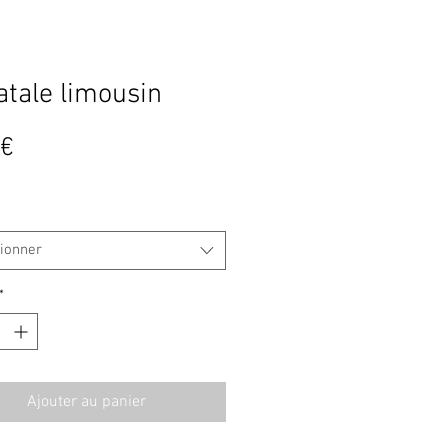
atale limousin
Prix
 €
tionner
*
Ajouter au panier