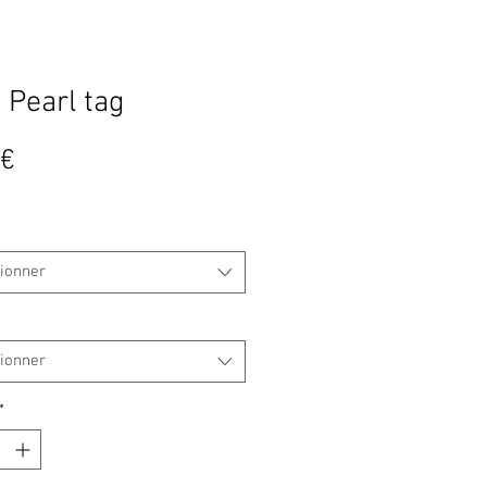
 Pearl tag
Prix
 €
tionner
*
tionner
*