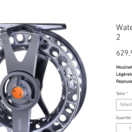
Wat
2
629,
Mouline
Légèret
Repousse
Le
Force
Taille
*
exploit
plus lé
Sélec
encore s
directe
Quantité
modèle 
élargi
, 