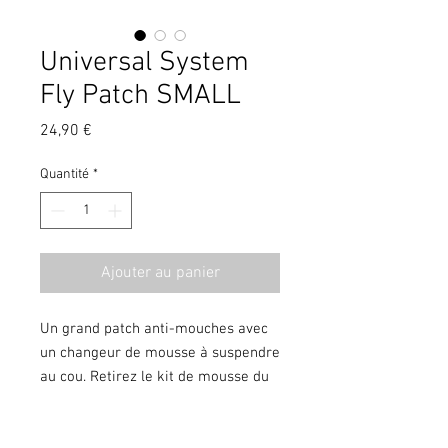
Universal System
Fly Patch SMALL
Prix
24,90 €
Quantité
*
Ajouter au panier
Un grand patch anti-mouches avec
un changeur de mousse à suspendre
au cou. Retirez le kit de mousse du
boîtier ou de la mallette et placez-
en un sur votre poitrine pour une