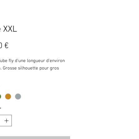
e XXL
Prix
0 €
ube fly d'une longueur d'environ
. Grosse silhouette pour gros
trapu lui permet une pêche en zig
*
he à jerker) qui ne laissera pas
nt les brochets.
*
age tube plus armement est
p plus équilibré qu'un montage
e il permet alors des pêches plus