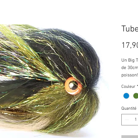
Tub
17,9
Un Big T
de 30cm
poisson!
Sa tête 
Couleur
zag (pêc
indifére
Quantité
Le mont
beaucou
classiqu
lentes.