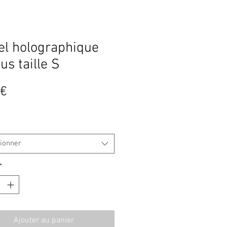
el holographique
us taille S
Prix
 €
*
tionner
*
Ajouter au panier