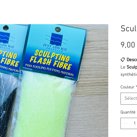
Scul
9,00
📋
Descr
Le
Sculp
synthéti
spécial
Couleur
formes 
streame
Sélec
Facile à
volume d
Quantité
mobile e
matéria
silhouet