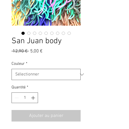
San Juan body
Prix
Prix
 12,90 € 
5,00 €
original
promotionnel
Couleur
*
Quantité
*
Ajouter au panier