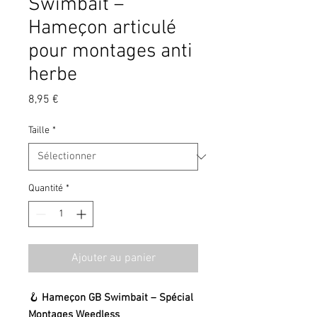
Swimbait –
Hameçon articulé
pour montages anti
herbe
Prix
8,95 €
Taille
*
Quantité
*
Ajouter au panier
🪝
Hameçon GB Swimbait – Spécial
Montages Weedless