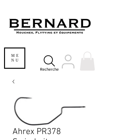
ME
NU
Recherche
Ahrex PR378