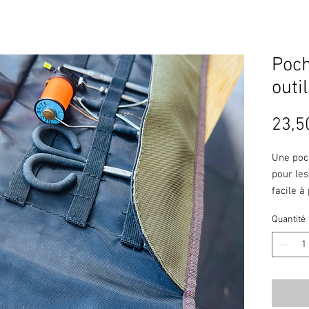
Poch
outi
23,5
Une poc
pour le
facile à
Quantité