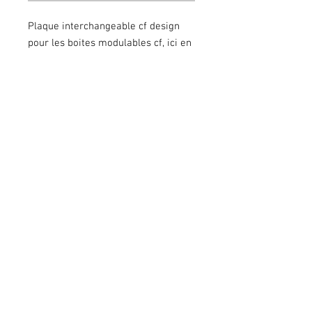
Plaque interchangeable cf design
pour les boites modulables cf, ici en
taille midges pour les plus petites
mouches
CGV
Contact
Mentions Légales
06 72 93 29 88
|
valentin_bernard@msn.com
© 2023 by Gracious Dwelling. Proudly created with
Wix.com