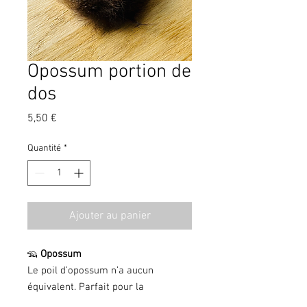
Opossum portion de
dos
Prix
5,50 €
Quantité
*
Ajouter au panier
🦡
Opossum
Le poil d’opossum n’a aucun
équivalent. Parfait pour la
réalisation de corps "bourrus", ce