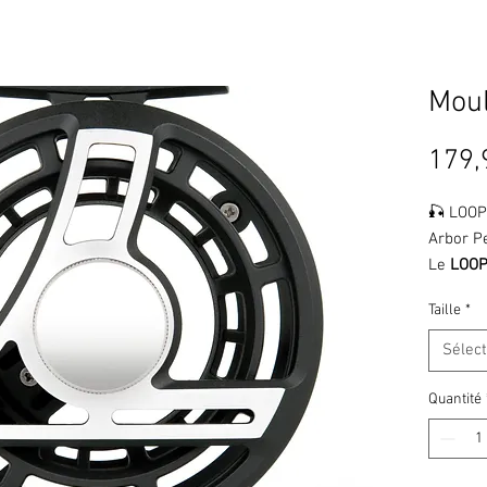
Moul
179,
🎣 LOOP
Arbor P
Le
LOOP
mouche 
Taille
*
perform
extrême
Sélec
pendant 
robustes
Quantité
innovan
des pêc
Disponib