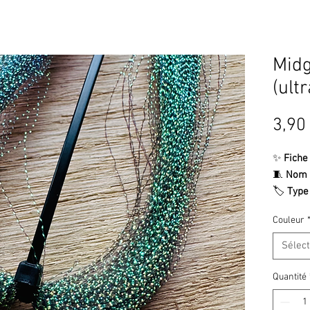
Midg
(ultr
3,90
✨
Fiche
🧵
Nom
🏷️
Type
extra-fi
Couleur
📋
Descr
Le
Midge
Sélec
ultra-fi
spécial
Quantité
mouche
nymphet