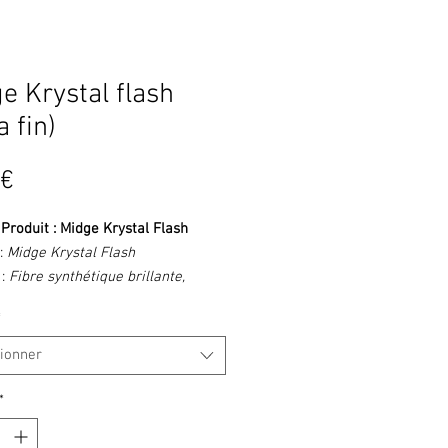
e Krystal flash
a fin)
Prix
 €
 Produit : Midge Krystal Flash
:
Midge Krystal Flash
:
Fibre synthétique brillante,
ne
*
iption
:
 Krystal Flash
est une
version
tionner
ne
du Krystal Flash classique,
ement conçue pour les
petites
*
s
comme les
chironomes
,
tes
,
sèches fines
ou
mouches de