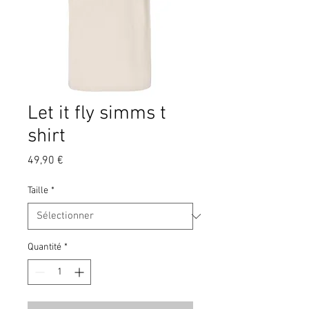
Let it fly simms t
shirt
Prix
49,90 €
Taille
*
Quantité
*