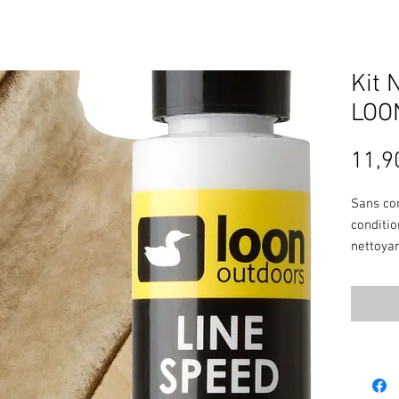
Kit 
LOO
11,9
Sans con
conditio
nettoyan
en combl
protégea
aux soie
plus lo
plupart 
laisse p
salissan