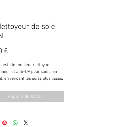
Nettoyeur de soie
N
Prix
0 €
teste le meilleur nettoyant,
nneur et anti-UV pour soies. En
t, en rendant les soies plus lisses,
ant les imperfections et en les
nt du soleil, Line Speed permet
Rupture de stock
s de lancer plus loin et de durer
ngtemps. Contrairement à la
des nettoyants, Line Speed ne
as de film de silicone collant et
t. Appliquez-le avec l'outil de