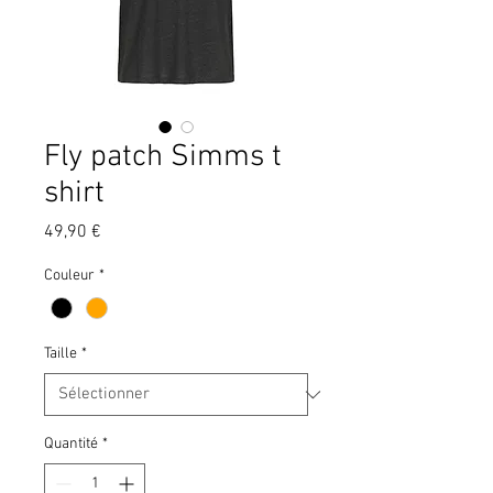
Fly patch Simms t
shirt
Prix
49,90 €
Couleur
*
Taille
*
Quantité
*