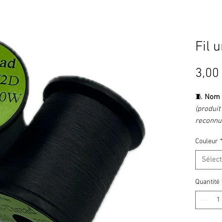
Fil 
3,00
🧵
Nom
(produit
reconnu 
🏷️
Type
Couleur
polyvale
📋
Descr
Sélec
Le
Uni 
les plus
Quantité
pêche à 
facilité 
texture