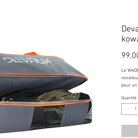
Dev
kow
99,0
Le WADB
novateur
pour un 
son mate
Quantité
grande c
à une l
inférieu
accessib
waders e
nécessi