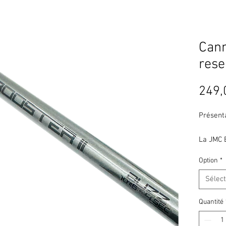
Can
rese
249,
Présent
La JMC 
reservoi
Option
*
dévelop
en réser
Sélec
collabor
britanni
Quantité
précisio
maîtrise