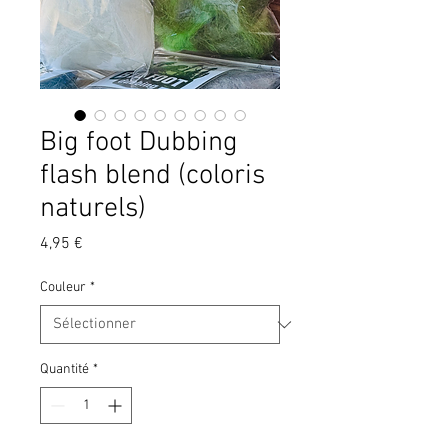
Big foot Dubbing
flash blend (coloris
naturels)
Prix
4,95 €
Couleur
*
Quantité
*