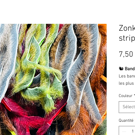
Zonk
strip
7,50
🐿️
Bande
Les band
les plus
des poil
Couleur
réalisat
rivière 
Sélec
Montées
imitent 
Quantité
ou autre