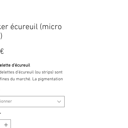
er écureuil (micro
)
Prix
 €
lette d’écureuil
elettes d’écureuil (ou strips) sont
 fines du marché. La pigmentation
s est magnifique pour la
*
ion de petits streamers pour la
ou le réservoir.
tionner
 en POUIC ou en Zonker, elles
à la perfection vairons, sangsues
*
s petits poissons fourrage.