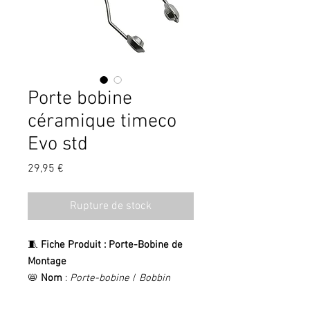
Porte bobine
céramique timeco
Evo std
Prix
29,95 €
Rupture de stock
🧵
Fiche Produit : Porte-Bobine de
Montage
📛
Nom
:
Porte-bobine
/
Bobbin
Holder
(en anglais)