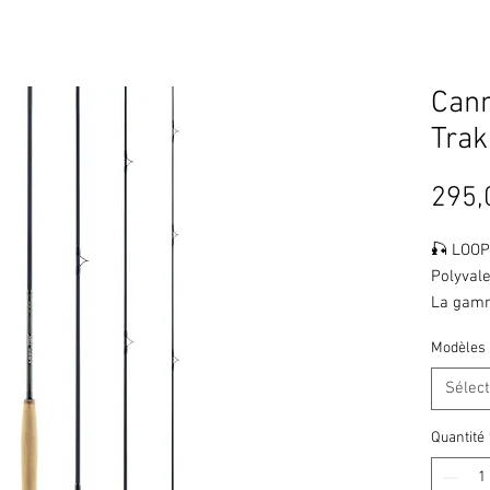
Can
Trak
295,
🎣 LOOP
Polyval
La ga
regroup
Modèles
conçues
pêcheurs
Sélec
Développ
précises
Quantité
offrent 
délicate