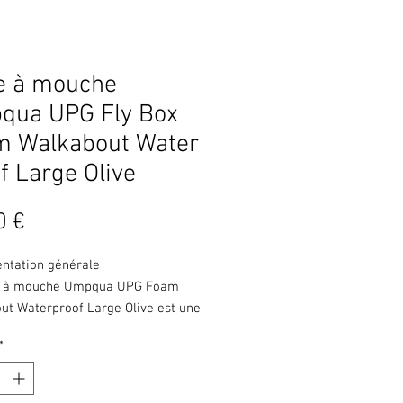
e à mouche
qua UPG Fly Box
m Walkabout Water
f Large Olive
Prix
0 €
entation générale
e à mouche Umpqua UPG Foam
ut Waterproof Large Olive est une
 mouches étanche, conçue pour
*
ler un large assortiment de
dans un seul coffret. Elle vise les
 qui veulent partir avec « tout