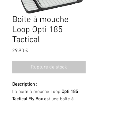
Boite à mouche
Loop Opti 185
Tactical
Prix
29,90 €
Rupture de stock
Description :
La boite à mouche Loop
Opti 185
Tactical Fly Box
est une boîte à
mouches étanche, double face et de
taille intermédiaire, conçue pour
garder vos mouches organisées et
protégées. Idéale pour transporter
CGV
Contact
une sélection variée de modèles