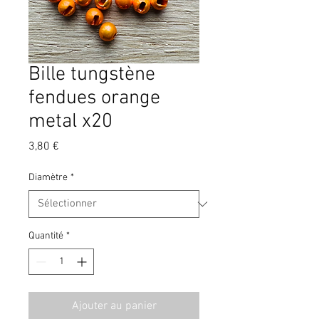
Bille tungstène
fendues orange
metal x20
Prix
3,80 €
Diamètre
*
Quantité
*
Ajouter au panier