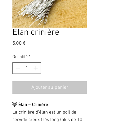
Élan crinière
Prix
5,00 €
Quantité
*
Ajouter au panier
🦌
Élan – Crinière
La crinière d’élan est un poil de
cervidé creux très long (plus de 10
cm), multicolore sur un même poil.
Très intéressant à utiliser en quill